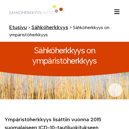
Hyppää
sisältöön
Etusivu
Sähköherkkyys
>
>
Sähköherkkyys on
ympäristöherkkyys
Sähköherkkyys on
ympäristöherkkyys
Ympäristöherkkyys lisättiin vuonna 2015
suomalaiseen ICD-10-tautiluokitukseen