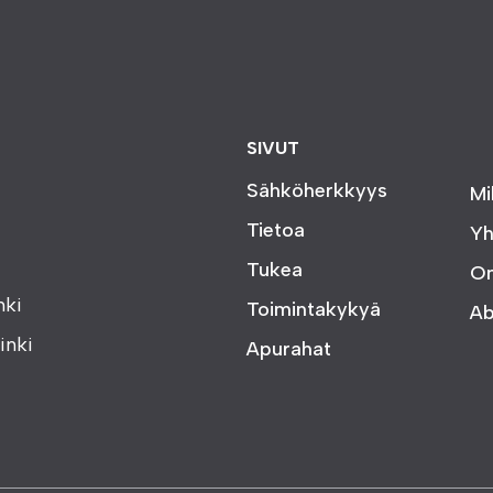
SIVUT
Sähköherkkyys
Mi
Tietoa
Yh
Tukea
O
nki
Toimintakykyä
Ab
inki
Apurahat