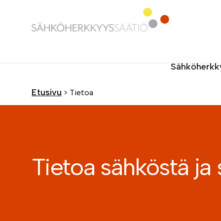
Hyppää
sisältöön
Sähköherkk
Etusivu
>
Tietoa
Tietoa sähköstä ja 