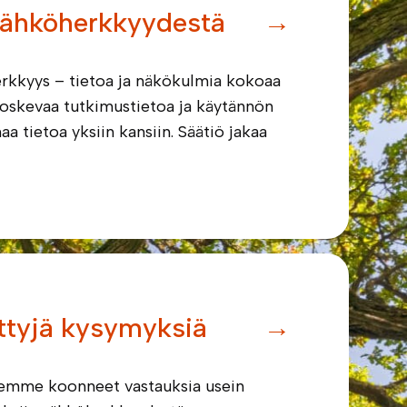
 sähköherkkyydestä
→
erkkyys – tietoa ja näkökulmia kokoaa
oskevaa tutkimustietoa ja käytännön
tietoa yksiin kansiin. Säätiö jakaa
ttyjä kysymyksiä
→
lemme koonneet vastauksia usein