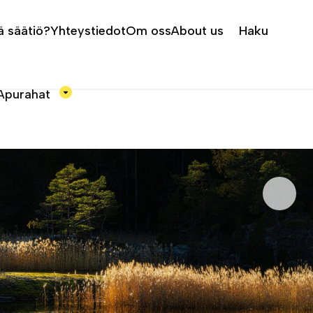
ä säätiö?
Yhteystiedot
Om oss
About us
Haku
Apurahat