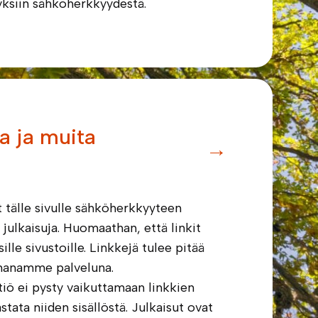
yksiin sähköherkkyydestä.
a ja muita
→
älle sivulle sähköherkkyyteen
iä julkaisuja. Huomaathan, että linkit
ille sivustoille. Linkkejä tulee pitää
manamme palveluna.
iö ei pysty vaikuttamaan linkkien
astata niiden sisällöstä. Julkaisut ovat