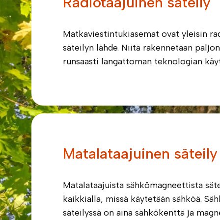
Radiotaajuinen säteily
Matkaviestintukiasemat ovat yleisin ra
säteilyn lähde. Niitä rakennetaan paljo
runsaasti langattoman teknologian käyt
Matalataajuinen säteily
Matalataajuista sähkömagneettista säte
kaikkialla, missä käytetään sähköä. S
säteilyssä on aina sähkökenttä ja magne