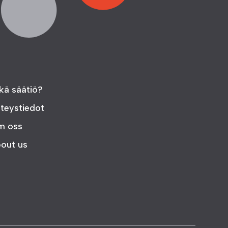
kä säätiö?
teystiedot
m oss
out us