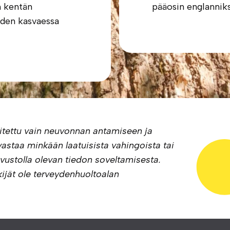
n kentän
pääosin englanniks
den kasvaessa
itettu vain neuvonnan antamiseen ja
astaa minkään laatuisista vahingoista tai
ivustolla olevan tiedon soveltamisesta.
ijät ole terveydenhuoltoalan