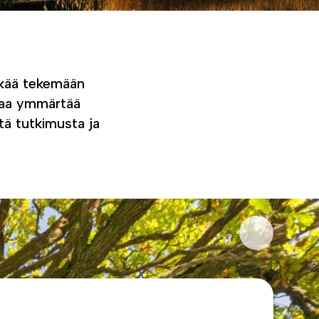
kkää tekemään
hjaa ymmärtää
tä tutkimusta ja