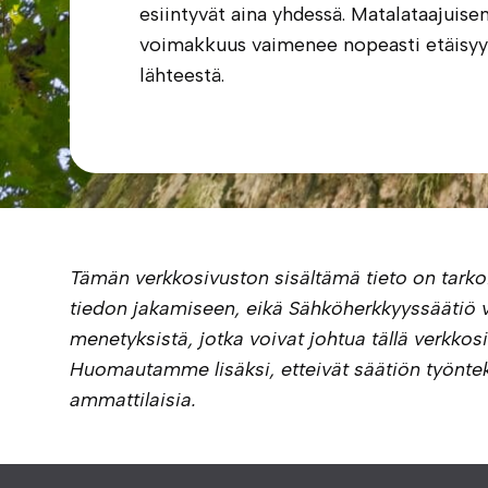
esiintyvät aina yhdessä. Matalataajuise
voimakkuus vaimenee nopeasti etäisyy
lähteestä.
Tämän verkkosivuston sisältämä tieto on tarko
tiedon jakamiseen, eikä Sähköherkkyyssäätiö v
menetyksistä, jotka voivat johtua tällä verkkos
Huomautamme lisäksi, etteivät säätiön työntek
ammattilaisia.