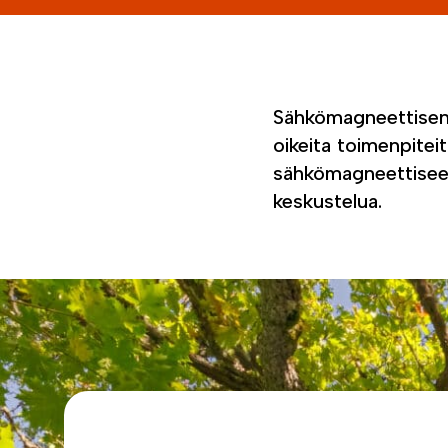
Sähkömagneettisen
oikeita toimenpite
sähkömagneettiseen 
keskustelua.