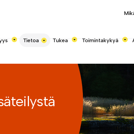
Mik
Tietoa
yys
Tukea
Toimintakykyä
säteilystä