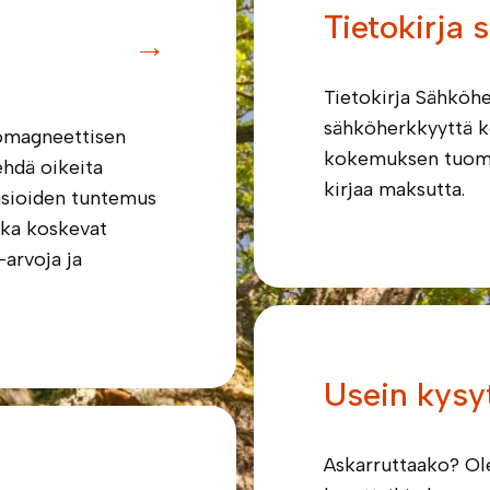
Tietokirja
→
Tietokirja Sähköh
sähköherkkyyttä k
kömagneettisen
kokemuksen tuomaa 
ehdä oikeita
kirjaa maksutta.
asioiden tuntemus
tka koskevat
-arvoja ja
Usein kysy
Askarruttaako? O