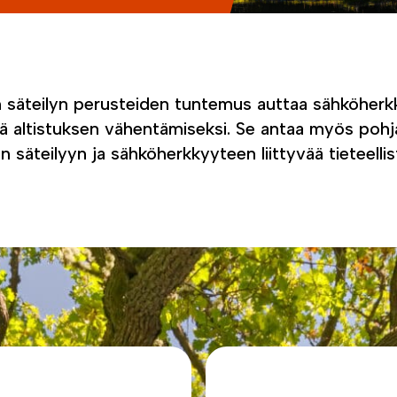
 säteilyn perusteiden tuntemus auttaa sähköher
itä altistuksen vähentämiseksi. Se antaa myös po
säteilyyn ja sähköherkkyyteen liittyvää tieteellis