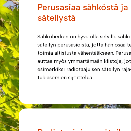
Perusasiaa sähköstä ja
säteilystä
Sähköherkän on hyvä olla selvillä säh
säteilyn perusasioista, jotta hän osaa t
toimia altistusta vähentääkseen. Perus
auttaa myös ymmärtämään kiistoja, jo
esimerkiksi radiotaajuisen säteilyn raja
tukiasemien sijoittelua.