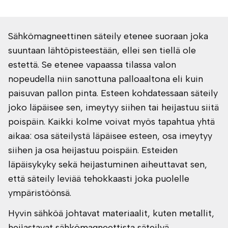
Sähkömagneettinen säteily etenee suoraan joka
suuntaan lähtöpisteestään, ellei sen tiellä ole
estettä. Se etenee vapaassa tilassa valon
nopeudella niin sanottuna palloaaltona eli kuin
paisuvan pallon pinta. Esteen kohdatessaan säteily
joko läpäisee sen, imeytyy siihen tai heijastuu siitä
poispäin. Kaikki kolme voivat myös tapahtua yhtä
aikaa: osa säteilystä läpäisee esteen, osa imeytyy
siihen ja osa heijastuu poispäin. Esteiden
läpäisykyky sekä heijastuminen aiheuttavat sen,
että säteily leviää tehokkaasti joka puolelle
ympäristöönsä.
Hyvin sähköä johtavat materiaalit, kuten metallit,
heijastavat sähkömagneettista säteilyä