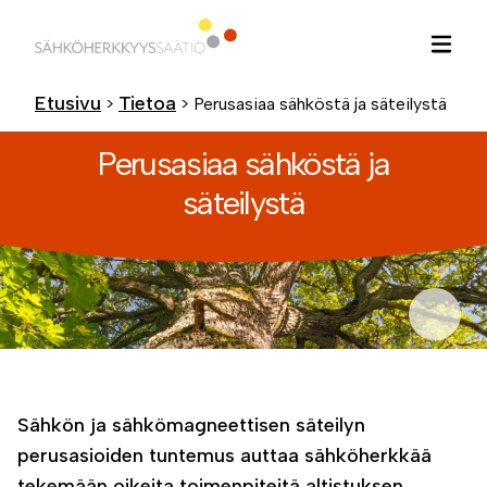
Hyppää
sisältöön
Etusivu
Tietoa
>
>
Perusasiaa sähköstä ja säteilystä
Perusasiaa sähköstä ja
säteilystä
Sähkön ja sähkömagneettisen säteilyn
perusasioiden tuntemus auttaa sähköherkkää
tekemään oikeita toimenpiteitä altistuksen