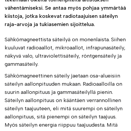
vähentämiseksi. Se antaa myös pohjaa ymmärtää
kiistoja, jotka koskevat radiotaajuisen säteilyn
raja-arvoja ja tukiasemien sijoittelua.
Sähkömagneettista säteilyä on monenlaista. Siihen
kuuluvat radioaallot, mikroaallot, infrapunasäteily,
näkyvä valo, ultraviolettisäteily, röntgensäteily ja
gammasäteily.
Sähkömagneettinen säteily jaetaan osa-alueisiin
säteilyn aallonpituuden mukaan. Radioaalloilla on
suurin aallonpituus ja gammasäteilyllä pienin.
Säteilyn aallonpituus on kääntäen verrannollinen
säteilyn taajuuteen, eli mitä suurempi on säteilyn
aallonpituus, sitä pienempi on säteilyn taajuus.
Myös säteilyn energia riippuu taajuudesta. Mitä