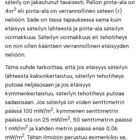
säteily on jakautunut tasaisesti. Pallon pinta-ala on
2
4πr
eli pinta-ala on verrannollinen säteen (r)
neliöön. Säde on tässä tapauksessa sama kuin
etäisyys säteilyn lähteestä ja pinta-ala säteilyn
voimakkuus. Säteilyn voimakkuus eli tehotiheys
on niin ollen kääntäen verrannollinen etäisyyden
neliöön.
Tämä suhde tarkoittaa, että jos etäisyys säteilyn
lähteestä kaksinkertaistuu, säteilyn tehotiheys
putoaa neljäsosaan ja jos etäisyys
kymmenkertaistuu, säteilyn tehotiheys putoaa
sadasosaan. Jos säteilyä on viiden senttimetrin
2
päässä 100 mW/m
, kymmenen senttimetrin
2
päässä sitä on 25 mW/m
, 50 senttimetrin päässä
2
1 mW/m
ja kahden metrin päässä enää 0,06
2
mW/m
. Tähän ilmiöön perustuu esimerkiksi se,