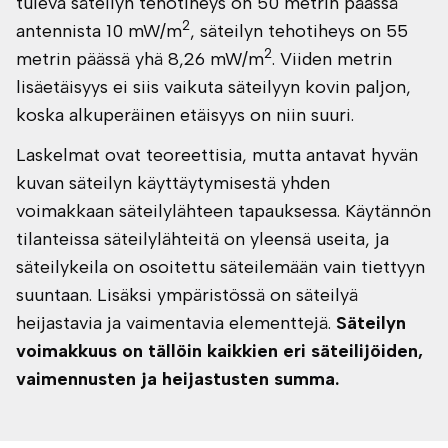
tuleva säteilyn tehotiheys on 50 metrin päässä
2
antennista 10 mW/m
, säteilyn tehotiheys on 55
2
metrin päässä yhä 8,26 mW/m
. Viiden metrin
lisäetäisyys ei siis vaikuta säteilyyn kovin paljon,
koska alkuperäinen etäisyys on niin suuri.
Laskelmat ovat teoreettisia, mutta antavat hyvän
kuvan säteilyn käyttäytymisestä yhden
voimakkaan säteilylähteen tapauksessa. Käytännön
tilanteissa säteilylähteitä on yleensä useita, ja
säteilykeila on osoitettu säteilemään vain tiettyyn
suuntaan. Lisäksi ympäristössä on säteilyä
heijastavia ja vaimentavia elementtejä.
Säteilyn
voimakkuus on tällöin kaikkien eri säteilijöiden,
vaimennusten ja heijastusten summa.