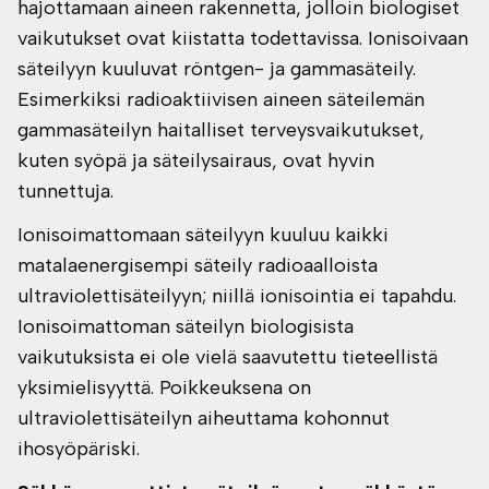
hajottamaan aineen rakennetta, jolloin biologiset
vaikutukset ovat kiistatta todettavissa. Ionisoivaan
säteilyyn kuuluvat röntgen- ja gammasäteily.
Esimerkiksi radioaktiivisen aineen säteilemän
gammasäteilyn haitalliset terveysvaikutukset,
kuten syöpä ja säteilysairaus, ovat hyvin
tunnettuja.
Ionisoimattomaan säteilyyn kuuluu kaikki
matalaenergisempi säteily radioaalloista
ultraviolettisäteilyyn; niillä ionisointia ei tapahdu.
Ionisoimattoman säteilyn biologisista
vaikutuksista ei ole vielä saavutettu tieteellistä
yksimielisyyttä. Poikkeuksena on
ultraviolettisäteilyn aiheuttama kohonnut
ihosyöpäriski.