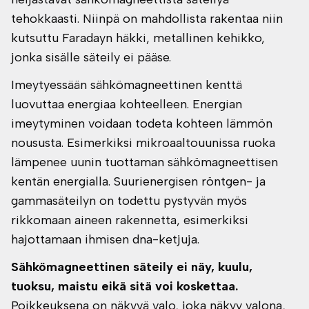
tehokkaasti. Niinpä on mahdollista rakentaa niin
kutsuttu Faradayn häkki, metallinen kehikko,
jonka sisälle säteily ei pääse.
Imeytyessään sähkömagneettinen kenttä
luovuttaa energiaa kohteelleen. Energian
imeytyminen voidaan todeta kohteen lämmön
noususta. Esimerkiksi mikroaaltouunissa ruoka
lämpenee uunin tuottaman sähkömagneettisen
kentän energialla. Suurienergisen röntgen- ja
gammasäteilyn on todettu pystyvän myös
rikkomaan aineen rakennetta, esimerkiksi
hajottamaan ihmisen dna-ketjuja.
Sähkömagneettinen säteily ei näy, kuulu,
tuoksu, maistu eikä sitä voi koskettaa.
Poikkeuksena on näkyvä valo, joka näkyy valona,