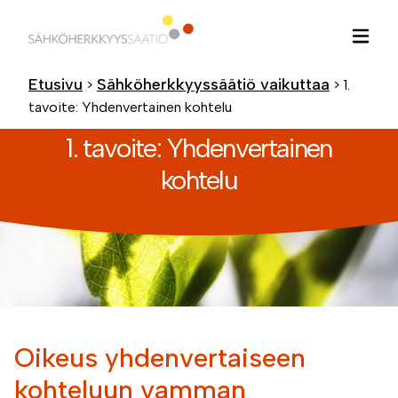
Hyppää
sisältöön
Etusivu
Sähköherkkyyssäätiö vaikuttaa
>
>
1.
tavoite: Yhdenvertainen kohtelu
1. tavoite: Yhdenvertainen
kohtelu
Oikeus yhdenvertaiseen
kohteluun vamman