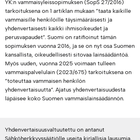
YK:n vammaisyleissopimuksen (SopS 27/2016)
tarkoituksena on 1 artiklan mukaan ”taata kaikille
vammaisille henkilöille täysimääräisesti ja
yhdenvertaisesti kaikki ihmisoikeudet ja
perusvapaudet”. Suomi on ratifioinut tämän
sopimuksen vuonna 2016, ja se on nyt osa Suomen
kansallista, oikeudellisesti sitovaa lainsäädäntöä.
Myös uuden, vuonna 2025 voimaan tulleen
vammaispalvelulain (2023/675) tarkoituksena on
”toteuttaa vammaisen henkilön
yhdenvertaisuutta”. Ajatus yhdenvertaisuudesta
läpäisee koko Suomen vammaislainsäädännön.
Yhdenvertaisuusvaltuutettu on antanut
Sähköherkkyyssäätiölle useita kirjallisia lausumia,