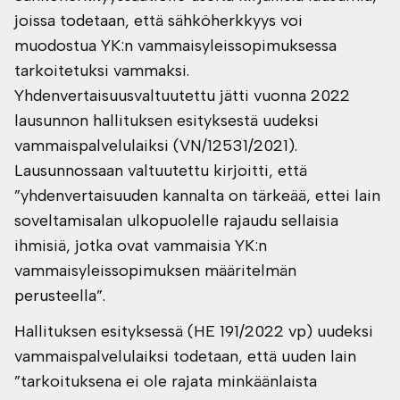
joissa todetaan, että sähköherkkyys voi
muodostua YK:n vammaisyleissopimuksessa
tarkoitetuksi vammaksi.
Yhdenvertaisuusvaltuutettu jätti vuonna 2022
lausunnon hallituksen esityksestä uudeksi
vammaispalvelulaiksi (VN/12531/2021).
Lausunnossaan valtuutettu kirjoitti, että
”yhdenvertaisuuden kannalta on tärkeää, ettei lain
soveltamisalan ulkopuolelle rajaudu sellaisia
ihmisiä, jotka ovat vammaisia YK:n
vammaisyleissopimuksen määritelmän
perusteella”.
Hallituksen esityksessä (HE 191/2022 vp) uudeksi
vammaispalvelulaiksi todetaan, että uuden lain
”tarkoituksena ei ole rajata minkäänlaista