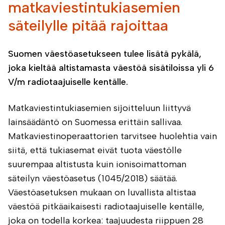
matkaviestintukiasemien
säteilylle pitää rajoittaa
Suomen väestöasetukseen tulee lisätä pykälä,
joka kieltää altistamasta väestöä sisätiloissa yli 6
V/m radiotaajuiselle kentälle.
Matkaviestintukiasemien sijoitteluun liittyvä
lainsäädäntö on Suomessa erittäin sallivaa.
Matkaviestinoperaattorien tarvitsee huolehtia vain
siitä, että tukiasemat eivät tuota väestölle
suurempaa altistusta kuin ionisoimattoman
säteilyn väestöasetus (1045/2018) säätää.
Väestöasetuksen mukaan on luvallista altistaa
väestöä pitkäaikaisesti radiotaajuiselle kentälle,
joka on todella korkea: taajuudesta riippuen 28