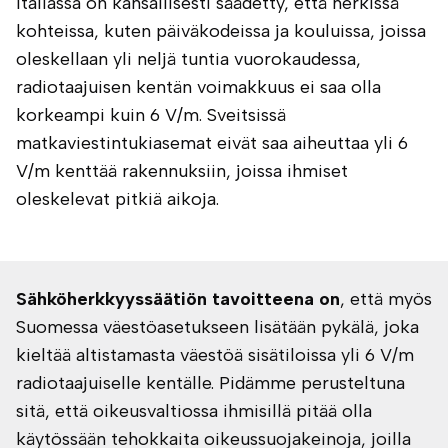
Italiassa on kansallisesti säädetty, että herkissä
kohteissa, kuten päiväkodeissa ja kouluissa, joissa
oleskellaan yli neljä tuntia vuorokaudessa,
radiotaajuisen kentän voimakkuus ei saa olla
korkeampi kuin 6 V/m. Sveitsissä
matkaviestintukiasemat eivät saa aiheuttaa yli 6
V/m kenttää rakennuksiin, joissa ihmiset
oleskelevat pitkiä aikoja.
Sähköherkkyyssäätiön tavoitteena on
, että myös
Suomessa väestöasetukseen lisätään pykälä, joka
kieltää altistamasta väestöä sisätiloissa yli 6 V/m
radiotaajuiselle kentälle. Pidämme perusteltuna
sitä, että oikeusvaltiossa ihmisillä pitää olla
käytössään tehokkaita oikeussuojakeinoja, joilla