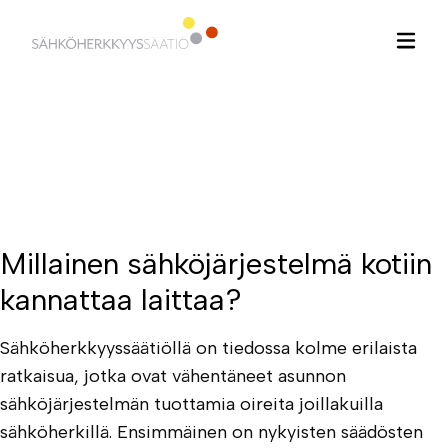
Hyppää
sisältöön
Millainen sähköjärjestelmä kotiin
kannattaa laittaa?
Sähköherkkyyssäätiöllä on tiedossa kolme erilaista
ratkaisua, jotka ovat vähentäneet asunnon
sähköjärjestelmän tuottamia oireita joillakuilla
sähköherkillä. Ensimmäinen on nykyisten säädösten