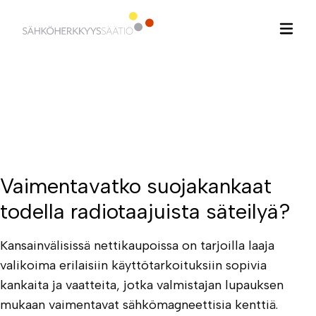
Hyppää
sisältöön
Vaimentavatko suojakankaat
todella radiotaajuista säteilyä?
Kansainvälisissä nettikaupoissa on tarjoilla laaja
valikoima erilaisiin käyttötarkoituksiin sopivia
kankaita ja vaatteita, jotka valmistajan lupauksen
mukaan vaimentavat sähkömagneettisia kenttiä.