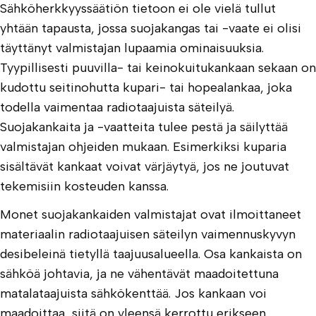
Sähköherkkyyssäätiön tietoon ei ole vielä tullut
yhtään tapausta, jossa suojakangas tai -vaate ei olisi
täyttänyt valmistajan lupaamia ominaisuuksia.
Tyypillisesti puuvilla- tai keinokuitukankaan sekaan on
kudottu seitinohutta kupari- tai hopealankaa, joka
todella vaimentaa radiotaajuista säteilyä.
Suojakankaita ja -vaatteita tulee pestä ja säilyttää
valmistajan ohjeiden mukaan. Esimerkiksi kuparia
sisältävät kankaat voivat värjäytyä, jos ne joutuvat
tekemisiin kosteuden kanssa.
Monet suojakankaiden valmistajat ovat ilmoittaneet
materiaalin radiotaajuisen säteilyn vaimennuskyvyn
desibeleinä tietyllä taajuusalueella. Osa kankaista on
sähköä johtavia, ja ne vähentävät maadoitettuna
matalataajuista sähkökenttää. Jos kankaan voi
maadoittaa, siitä on yleensä kerrottu erikseen.